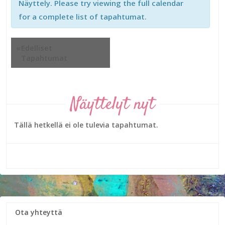
Näyttely. Please try viewing the full calendar
for a complete list of tapahtumat.
Tapahtumat
«
Edelliset
listamuotoinen
Tapahtumat
navigointivalikko
Näyttelyt nyt
Tällä hetkellä ei ole tulevia tapahtumat.
Ota yhteyttä