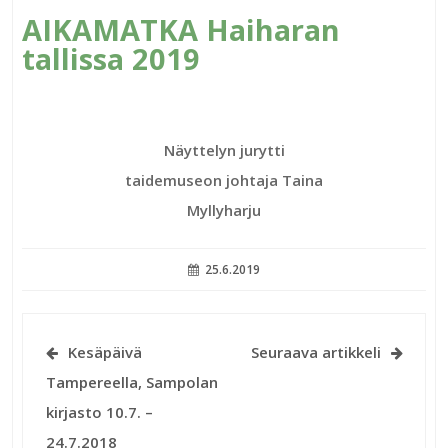
AIKAMATKA Haiharan
tallissa 2019
Näyttelyn jurytti
taidemuseon johtaja Taina
Myllyharju
25.6.2019
Artikkelien
Kesäpäivä
Seuraava artikkeli
selaus
Tampereella, Sampolan
kirjasto 10.7. –
24.7.2018