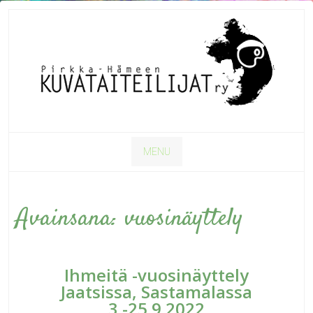
MENU
Avainsana:
vuosinäyttely
Ihmeitä -vuosinäyttely
Jaatsissa, Sastamalassa
3.-25.9.2022