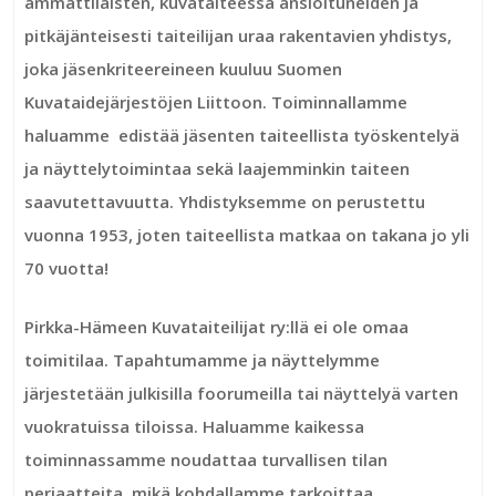
ammattilaisten, kuvataiteessa ansioituneiden ja
pitkäjänteisesti taiteilijan uraa rakentavien yhdistys,
joka jäsenkriteereineen kuuluu Suomen
Kuvataidejärjestöjen Liittoon. Toiminnallamme
haluamme edistää jäsenten taiteellista työskentelyä
ja näyttelytoimintaa sekä laajemminkin taiteen
saavutettavuutta. Yhdistyksemme on perustettu
vuonna 1953, joten taiteellista matkaa on takana jo yli
70 vuotta!
Pirkka-Hämeen Kuvataiteilijat ry:llä ei ole omaa
toimitilaa. Tapahtumamme ja näyttelymme
järjestetään julkisilla foorumeilla tai näyttelyä varten
vuokratuissa tiloissa. Haluamme kaikessa
toiminnassamme noudattaa turvallisen tilan
periaatteita, mikä kohdallamme tarkoittaa