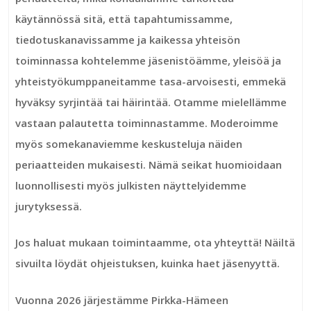
käytännössä sitä, että tapahtumissamme,
tiedotuskanavissamme ja kaikessa yhteisön
toiminnassa kohtelemme jäsenistöämme, yleisöä ja
yhteistyökumppaneitamme tasa-arvoisesti, emmekä
hyväksy syrjintää tai häirintää. Otamme mielellämme
vastaan palautetta toiminnastamme. Moderoimme
myös somekanaviemme keskusteluja näiden
periaatteiden mukaisesti. Nämä seikat huomioidaan
luonnollisesti myös julkisten näyttelyidemme
jurytyksessä.
Jos haluat mukaan toimintaamme, ota yhteyttä! Näiltä
sivuilta löydät ohjeistuksen, kuinka haet jäsenyyttä.
Vuonna 2026 järjestämme Pirkka-Hämeen