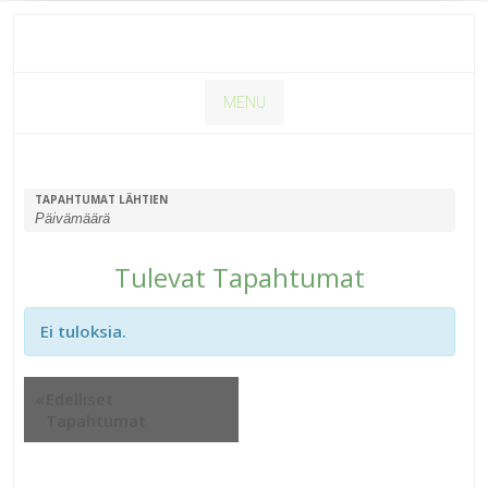
MENU
TAPAHTUMAT LÄHTIEN
Tulevat Tapahtumat
Ei tuloksia.
Tapahtumat
«
Edelliset
listamuotoinen
Tapahtumat
navigointivalikko